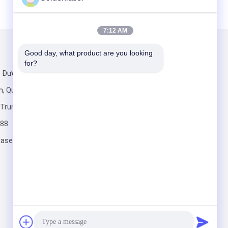
7:12 AM
Good day, what product are you looking 
Gửi thư cho chúng tôi
for?
5 Đường Vành
am, Quận Phong
, Trung Quốc.
88
aser.org
Gửi