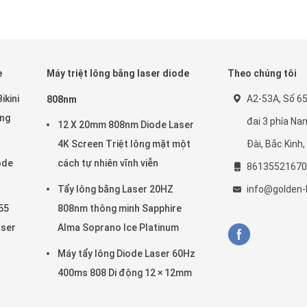
e
Máy triệt lông bằng laser diode
Theo chúng tôi
ikini
A2-53A, Số 6
808nm
ùng
đai 3 phía N
12 X 20mm 808nm Diode Laser
4K Screen Triệt lông mặt một
Đài, Bắc Kinh
ode
cách tự nhiên vĩnh viễn
86135521670
Tẩy lông bằng Laser 20HZ
info@golden-l
55
808nm thông minh Sapphire
aser
Alma Soprano Ice Platinum
Máy tẩy lông Diode Laser 60Hz
400ms 808 Di động 12 × 12mm