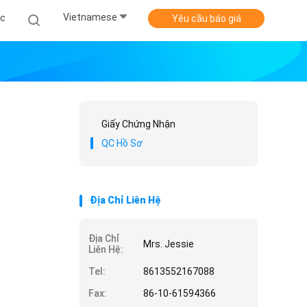
Vietnamese
ức
Yêu cầu báo giá
Giấy Chứng Nhận
QC Hồ Sơ
Địa Chỉ Liên Hệ
Địa Chỉ
Mrs. Jessie
Liên Hệ:
Tel:
8613552167088
Fax:
86-10-61594366