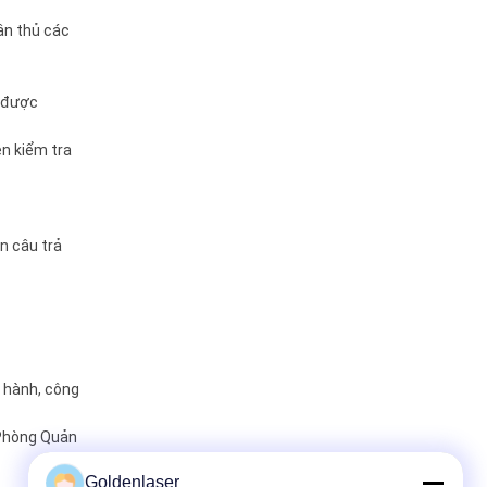
ân thủ các
t được
n kiểm tra
n câu trả
o hành, công
 Phòng Quản
Goldenlaser