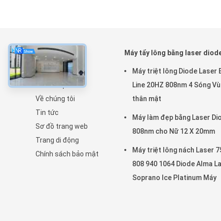
về
Máy tẩy lông bằng laser diod
Nhà
Máy triệt lông Diode Laser B
Các sản phẩm
Line 20HZ 808nm 4 Sóng V
Về chúng tôi
thân mật
Tin tức
Máy làm đẹp bằng Laser Di
Sơ đồ trang web
808nm cho Nữ 12 X 20mm
Trang di động
Máy triệt lông nách Laser 7
Chính sách bảo mật
808 940 1064 Diode Alma L
Soprano Ice Platinum Máy