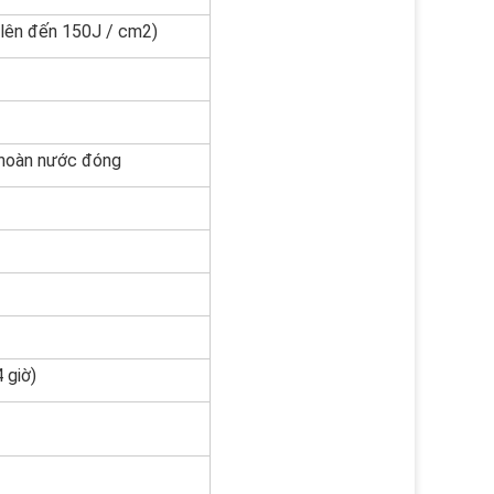
 lên đến 150J / cm2)
 hoàn nước đóng
 giờ)