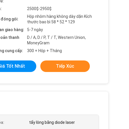
ểu:
:
2500$-2950$
Hộp nhôm hàng không dày dặn Kích
t đóng gói:
thước bao bì 58 * 52 * 129
an giao hàng:
5-7 ngày
hoản thanh
D / A, D / P, T / T, Western Union,
MoneyGram
ng cung cấp:
300 + Hộp + Tháng
Giá Tốt Nhất
Tiếp Xúc
a:
tẩy lông bằng diode laser