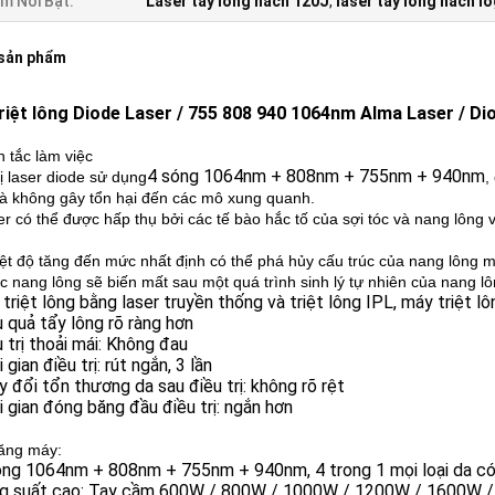
m Nổi Bật:
Laser tẩy lông nách 120J
,
laser tẩy lông nách l
 sản phẩm
riệt lông Diode Laser / 755 808 940 1064nm Alma Laser / Di
 tắc làm việc
4 sóng 1064nm + 808nm + 755nm + 940nm
bị laser diode sử dụng
,
à không gây tổn hại đến các mô xung quanh.
ser có thể được hấp thụ bởi các tế bào hắc tố của sợi tóc và nang lông
iệt độ tăng đến mức nhất định có thể phá hủy cấu trúc của nang lông m
úc nang lông sẽ biến mất sau một quá trình sinh lý tự nhiên của nang lô
 triệt lông bằng laser truyền thống và triệt lông IPL, máy triệt l
u quả tẩy lông rõ ràng hơn
u trị thoải mái: Không đau
 gian điều trị: rút ngắn, 3 lần
y đổi tổn thương da sau điều trị: không rõ rệt
i gian đóng băng đầu điều trị: ngắn hơn
ăng máy:
sóng 1064nm + 808nm + 755nm + 940nm, 4 trong 1 mọi loại da c
ng suất cao: Tay cầm 600W / 800W / 1000W / 1200W / 1600W 