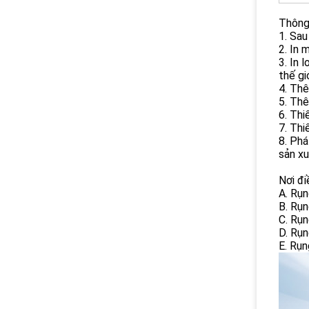
Thông
1. Sau
2. In 
3. In 
thế giớ
4. Th
5. Thê
6. Thi
7. Thi
8. Phá
sản xu
Nơi điề
A. Rụn
B. Rụn
C. Rụn
D. Rụn
E. Rụn