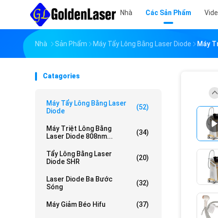
Nhà
Các Sản Phẩm
Vid
Nhà
Sản Phẩm
Máy Tẩy Lông Bằng Laser Diode
Máy Tr
Catagories
Máy Tẩy Lông Bằng Laser
(52)
Diode
Máy Triệt Lông Bằng
(34)
Laser Diode 808nm...
Tẩy Lông Bằng Laser
(20)
Diode SHR
Laser Diode Ba Bước
(32)
Sóng
Máy Giảm Béo Hifu
(37)