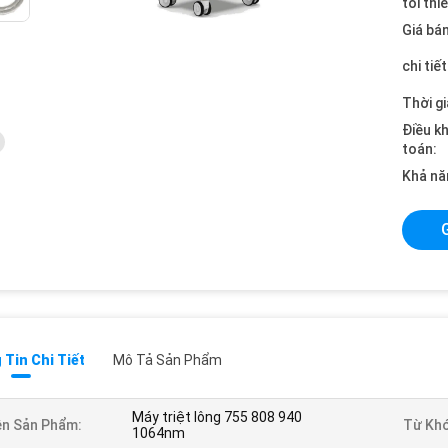
tối thi
Giá bán
chi tiế
Thời gi
Điều k
toán:
Khả nă
Tin Chi Tiết
Mô Tả Sản Phẩm
Máy triệt lông 755 808 940
n Sản Phẩm:
Từ Khó
1064nm