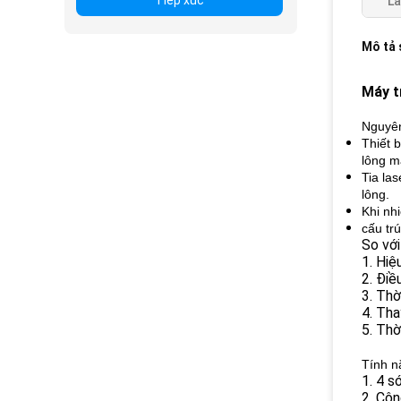
Tiếp xúc
Là
Mô tả
Máy t
Nguyên
Thiết 
lông m
Tia la
lông.
Khi nh
cấu tr
So với
1. Hiệ
2. Điề
3. Thời
4. Tha
5. Thờ
Tính n
1. 4 
2. Cô