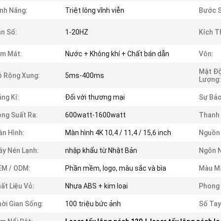
nh Năng:
Triệt lông vĩnh viễn
Bước 
n Số:
1-20HZ
Kích T
m Mát:
Nước + Không khí + Chất bán dẫn
Vôn:
Mật Đ
 Rộng Xung:
5ms-400ms
Lượng:
ng Kí:
Đối với thương mại
Sự Bả
ng Suất Ra:
600watt-1600watt
Thanh 
n Hình:
Màn hình 4K 10,4 / 11,4 / 15,6 inch
Nguồn
y Nén Lạnh:
nhập khẩu từ Nhật Bản
Ngôn 
EM / ODM:
Phần mềm, logo, màu sắc và bìa
Màu M
ất Liệu Vỏ:
Nhựa ABS + kim loại
Phong 
ời Gian Sống:
100 triệu bức ảnh
Số Tay