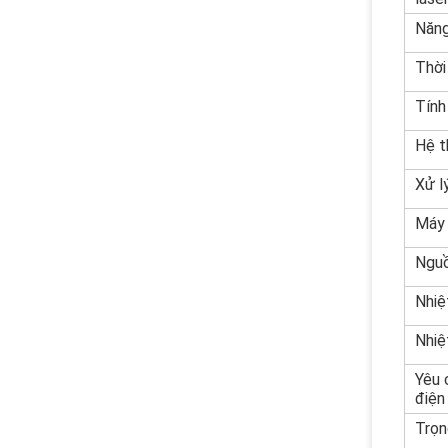
Năng
Thời
Tính
Hệ t
Xử l
Máy 
Nguồ
Nhiệ
Nhiệ
Yêu 
điện
Trọn