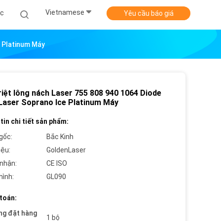
Vietnamese
ức
Yêu cầu báo giá
e Platinum Máy
riệt lông nách Laser 755 808 940 1064 Diode
Laser Soprano Ice Platinum Máy
tin chi tiết sản phẩm:
gốc:
Bắc Kinh
iệu:
GoldenLaser
nhận:
CE ISO
hình:
GL090
toán:
ng đặt hàng
1 bộ