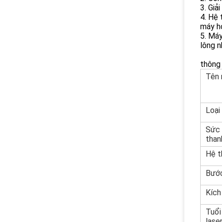
3. Giả
4. Hệ
máy ho
5. Máy
lông n
thông 
Tên
Loại
Sức 
than
Hệ t
Bướ
Kích
Tuổi
lase