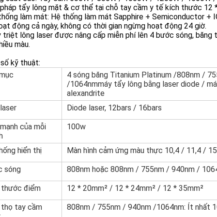
i pháp tẩy lông mặt & cơ thể tại chỗ tay cầm y tế kích thước 
 thống làm mát: Hệ thống làm mát Sapphire + Semiconductor + 
ạt động cả ngày, không có thời gian ngừng hoạt động 24 giờ.
 triệt lông laser được nâng cấp miễn phí lên 4 bước sóng, băng
hiều màu.
số kỹ thuật:
 mục
4 sóng băng Titanium Platinum /
808nm / 75
/
1064nm
máy tẩy lông bằng laser diode / má
alexandrite
 laser
Diode laser, 12bars / 16bars
mạnh của mỗi
100w
h
hống hiển thị
Màn hình cảm ứng màu thực 10,4 / 11,4 / 15
c sóng
808nm hoặc 808nm / 755nm / 940nm / 10
 thước điểm
12 * 20mm² / 12 * 24mm² / 12 * 35mm²
 thọ tay cầm
808nm / 755nm / 940nm /
1064nm
: Ít nhất 
r