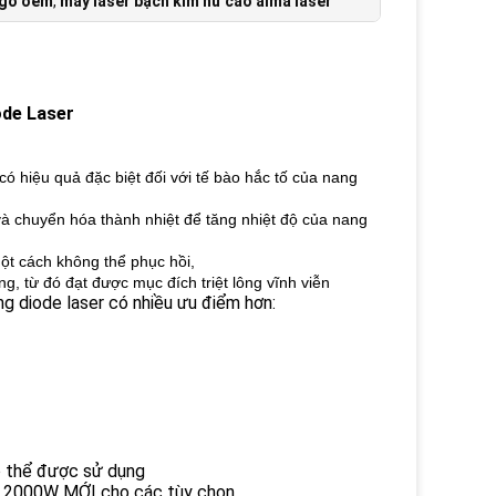
ogo oem
,
máy laser bạch kim nữ cao alma laser
ode Laser
 có hiệu quả đặc biệt đối với tế bào hắc tố của nang
 và chuyển hóa thành nhiệt để tăng nhiệt độ của nang
ột cách không thể phục hồi,
ng, từ đó đạt được mục đích triệt lông vĩnh viễn
ông diode laser có nhiều ưu điểm hơn:
ó thể được sử dụng
/ 2000W MỚI cho các tùy chọn