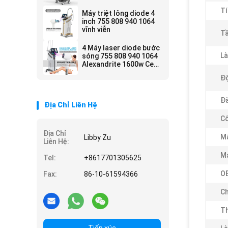
Tí
Máy triệt lông diode 4
inch 755 808 940 1064
vĩnh viễn
Tầ
4 Máy laser diode bước
Là
sóng 755 808 940 1064
Alexandrite 1600w Ce
đã được phê duyệt
Độ
Đă
Địa Chỉ Liên Hệ
Cô
Địa Chỉ
Mà
Libby Zu
Liên Hệ:
Má
Tel:
+8617701305625
O
Fax:
86-10-61594366
Ch
Th