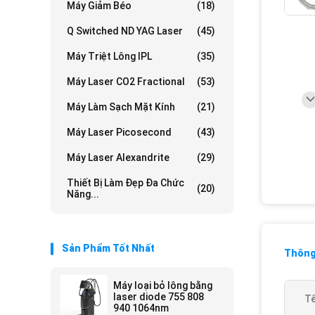
Máy Giảm Béo
(18)
Q Switched ND YAG Laser
(45)
Máy Triệt Lông IPL
(35)
Máy Laser CO2 Fractional
(53)
Máy Làm Sạch Mặt Kính
(21)
Máy Laser Picosecond
(43)
Máy Laser Alexandrite
(29)
Thiết Bị Làm Đẹp Đa Chức
(20)
Năng...
Sản Phẩm Tốt Nhất
Thông 
Máy loại bỏ lông bằng
laser diode 755 808
Tê
940 1064nm