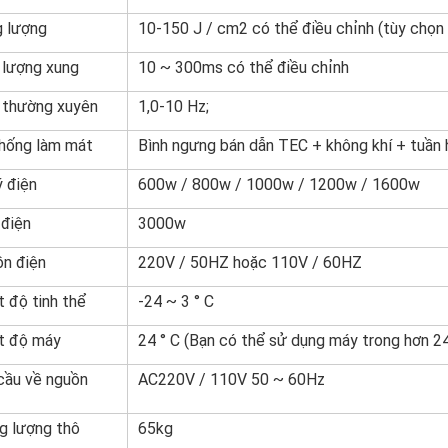
 lượng
10-150 J / cm2 có thể điều chỉnh (tùy chọn
 lượng xung
10 ~ 300ms có thể điều chỉnh
 thường xuyên
1,0-10 Hz;
hống làm mát
Bình ngưng bán dẫn TEC + không khí + tuần
ý điện
600w / 800w / 1000w / 1200w / 1600w
điện
3000w
n điện
220V / 50HZ hoặc 110V / 60HZ
t độ tinh thể
-24 ~ 3 ° C
t độ máy
24 ° C (Bạn có thể sử dụng máy trong hơn 24
cầu về nguồn
AC220V / 110V 50 ~ 60Hz
g lượng thô
65kg