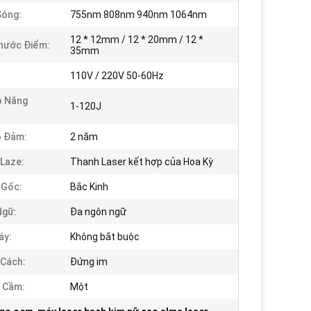
Sóng:
755nm 808nm 940nm 1064nm
12 * 12mm / 12 * 20mm / 12 *
hước Điểm:
35mm
110V / 220V 50-60Hz
ộ Năng
1-120J
o Đảm:
2 năm
Laze:
Thanh Laser kết hợp của Hoa Kỳ
 Gốc:
Bắc Kinh
Ngữ:
Đa ngôn ngữ
áy:
Không bắt buộc
Cách:
Đứng im
 Cầm:
Một