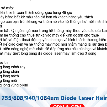
 số máy:
 khi thanh toán thành công, giao hàng 48 giờ
máy bằng bất kỳ màu nào để bạn và khách hàng yêu thích.
logo của bạn trên khung và thêm nó vào hệ thống như một màn h
i.
êm bất kỳ ngôn ngữ nào trong hệ thống máy theo yêu cầu của bạn
m hệ thống cho thuê từ xa vào máy để kinh doanh cho thuê.
ết kế vỏ điện thoại độc quyền cho bạn và hình thành thương hiệu 
ết kế giao diện và hệ thống máy móc mới nhằm mang lại sự tiện lợ
t triển công nghệ mới nhất để đáp ứng nhu cầu của bạn và khách
ất máy triệt lông bằng đá diode laser máy làm đẹp 3 sóng
u trị:
g lông cánh tay
g lông chân
g lông nách
g lông môi
g lông vùng bikini