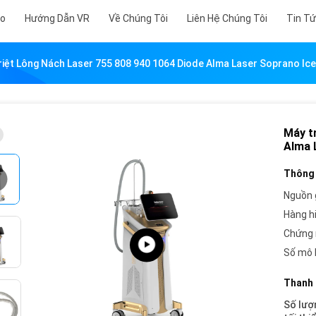
eo
Hướng Dẫn VR
Về Chúng Tôi
Liên Hệ Chúng Tôi
Tin T
iệt Lông Nách Laser 755 808 940 1064 Diode Alma Laser Soprano Ic
Máy t
Alma 
Thông 
Nguồn 
Hàng h
Chứng 
Số mô 
Thanh 
Số lượ