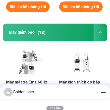
Liên hệ chúng tôi
Liên hệ chúng tôi
Máy giảm béo
(18)
Máy mát xa Ems 60Hz
Máy kích thích cơ bắp
để giảm cân Máy mát
Giảm cân Slim Beauty
xa cơ thể bằng sóng
Machine Body Muscle
Goldenlaser
siêu âm hồng ngoại 3
Sculpt
trong 1 Ems
Giá tốt nhất
Giá tốt nhất
1:12 PM