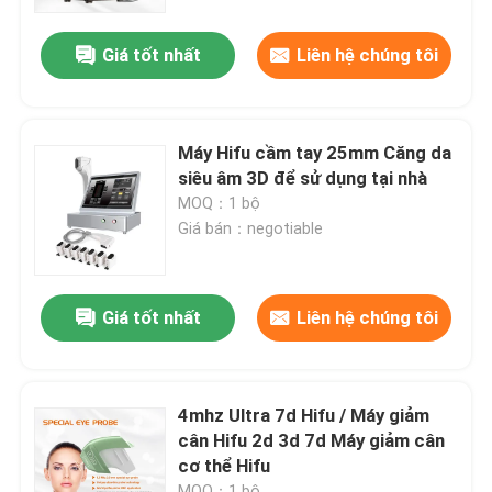
Giá tốt nhất
Liên hệ chúng tôi
Hướng dẫn VR
Về chúng tôi
Máy Hifu cầm tay 25mm Căng da
siêu âm 3D để sử dụng tại nhà
Tham quan nhà máy
MOQ：1 bộ
Giá bán：negotiable
Kiểm soát chất lượng
Giá tốt nhất
Liên hệ chúng tôi
Liên hệ chúng tôi
Tin tức
4mhz Ultra 7d Hifu / Máy giảm
cân Hifu 2d 3d 7d Máy giảm cân
cơ thể Hifu
Yêu cầu báo giá
MOQ：1 bộ