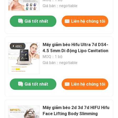
Giá bán：negotiable
Máy tẩy lông bằng laser diode
Giá tốt nhất
Liên hệ chúng tôi
Máy triệt lông bằng laser diode 808nm
Máy giảm béo Hifu Ultra 7d DS4-
Tẩy lông bằng Laser Diode SHR
4.5 5mm Di động Lipo Cavitation
MOQ：1 bộ
Giá bán：negotiable
laser diode ba bước sóng
máy giảm béo hifu
Giá tốt nhất
Liên hệ chúng tôi
Máy giảm béo
Máy giảm béo 2d 3d 7d HIFU Hifu
Face Lifting Body Slimming
Q Switched ND YAG Laser