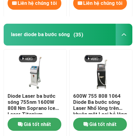
Liên hệ chúng tôi
Liên hệ chúng tôi
laser diode ba bước sóng
(35)
Diode Laser ba bước
600W 755 808 1064
sóng 755nm 1600W
Diode Ba bước sóng
808 Nm Soprano Ice
Laser Nhổ lông trên
Laser Titanium
khuôn mặt Loại bỏ lông
vĩnh viễn
Giá tốt nhất
Giá tốt nhất