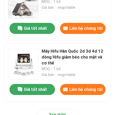
MOQ：1 bộ
Giá bán：negotiable
Máy triệt lông IPL
Giá tốt nhất
Liên hệ chúng tôi
Máy Laser CO2 Fractional
Máy làm sạch mặt kính
Máy Hifu Hàn Quốc 2d 3d 4d 12
dòng Hifu giảm béo cho mặt và
Máy Laser Picosecond
cơ thể
MOQ：1 bộ
Giá bán：negotiable
Máy laser Alexandrite
Giá tốt nhất
Liên hệ chúng tôi
thiết bị làm đẹp đa chức năng
Xem thêm