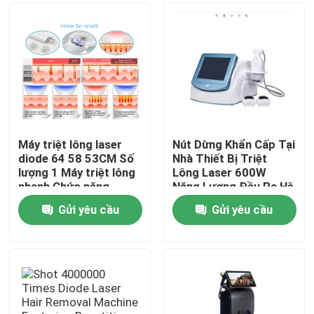
Máy triệt lông laser
Nút Dừng Khẩn Cấp Tại
diode 64 58 53CM Số
Nhà Thiết Bị Triệt
lượng 1 Máy triệt lông
Lông Laser 600W
nhanh Chức năng
Năng Lượng Đầu Ra Hệ
chuyên nghiệp cho
Thống Giảm Lông Vĩnh
Gửi yêu cầu
Gửi yêu cầu
Phòng khám và Spa
Viễn Hiệu Quả cho
Nhà
Salon và Spa
Các sản phẩm
Video