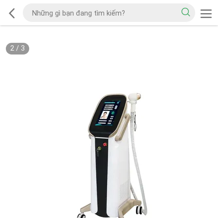
2
/
3