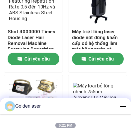
Hướng dẫn VR
Shot 4000000 Times
Máy triệt lông laser
Về chúng tôi
Diode Laser Hair
diode nút dừng khẩn
Removal Machine
cấp có hệ thống làm
Featuring Repetition
mát bằng nước và
Tham quan nhà máy
Rate 0.5 đến 10Hz và
không khí bán dẫn đảm
Gửi yêu cầu
Gửi yêu cầu
ABS Stainless Steel
bảo triệt lông
Housing
Kiểm soát chất lượng
Liên hệ chúng tôi
Goldenlaser
Tin tức
6:21 PM
Yêu cầu báo giá