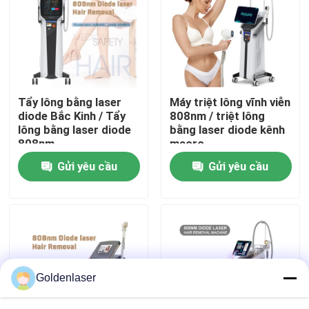
Hướng dẫn VR
Về chúng tôi
Tẩy lông bằng laser
Máy triệt lông vĩnh viễn
diode Bắc Kinh / Tẩy
808nm / triệt lông
Tham quan nhà máy
lông bằng laser diode
bằng laser diode kênh
808nm
macro
Gửi yêu cầu
Gửi yêu cầu
Kiểm soát chất lượng
Liên hệ chúng tôi
Tin tức
Goldenlaser
Yêu cầu báo giá