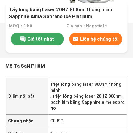
Tẩy lông bằng Laser 20HZ 808nm thông minh
Sapphire Alma Soprano Ice Platinum
MOQ：1 bộ
Giá bán：Negotiate
Giá tốt nhất
Liên hệ chúng tôi
Mô Tả SảN PHẩM
triệt lông bằng laser 808nm thông
minh
Điểm nổi bật:
,
triệt lông bằng laser 20HZ 808nm
,
bạch kim băng Sapphire alma sopra
no
Chứng nhận
CE ISO