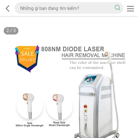
2
/
3