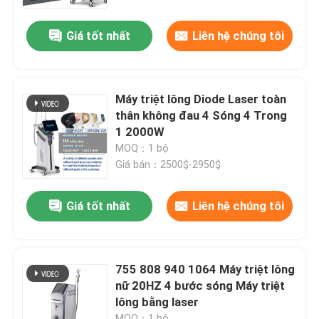
Giá tốt nhất
Liên hệ chúng tôi
Hướng dẫn VR
Về chúng tôi
Máy triệt lông Diode Laser toàn
thân không đau 4 Sóng 4 Trong
Tham quan nhà máy
1 2000W
MOQ：1 bộ
Giá bán：2500$-2950$
Kiểm soát chất lượng
Giá tốt nhất
Liên hệ chúng tôi
Liên hệ chúng tôi
Tin tức
755 808 940 1064 Máy triệt lông
nữ 20HZ 4 bước sóng Máy triệt
lông bằng laser
Yêu cầu báo giá
MOQ：1 bộ