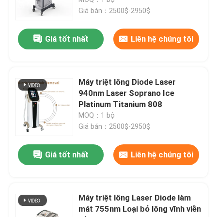
Giá bán：2500$-2950$
Máy tẩy lông bằng laser diode
Giá tốt nhất
Liên hệ chúng tôi
Máy triệt lông bằng laser diode 808nm
Máy triệt lông Diode Laser
Tẩy lông bằng Laser Diode SHR
940nm Laser Soprano Ice
Platinum Titanium 808
MOQ：1 bộ
laser diode ba bước sóng
Giá bán：2500$-2950$
máy giảm béo hifu
Giá tốt nhất
Liên hệ chúng tôi
Máy giảm béo
Máy triệt lông Laser Diode làm
mát 755nm Loại bỏ lông vĩnh viễn
Q Switched ND YAG Laser