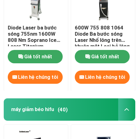
Diode Laser ba bước
600W 755 808 1064
sóng 755nm 1600W
Diode Ba bước sóng
808 Nm Soprano Ice
Laser Nhổ lông trên
Laser Titanium
khuôn mặt Loại bỏ lông
vĩnh viễn
Giá tốt nhất
Giá tốt nhất
Liên hệ chúng tôi
Liên hệ chúng tôi
máy giảm béo hifu
(40)