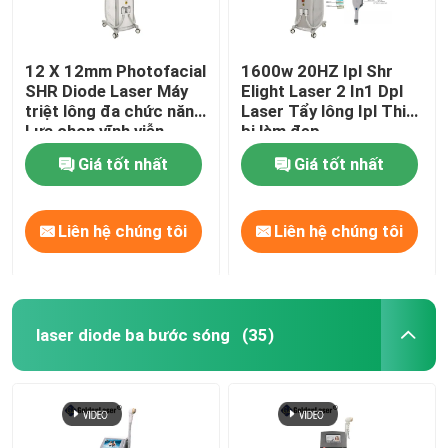
12 X 12mm Photofacial
1600w 20HZ Ipl Shr
SHR Diode Laser Máy
Elight Laser 2 In1 Dpl
triệt lông đa chức năng
Laser Tẩy lông Ipl Thiết
Lựa chọn vĩnh viễn
bị làm đẹp
Giá tốt nhất
Giá tốt nhất
Liên hệ chúng tôi
Liên hệ chúng tôi
laser diode ba bước sóng
(35)