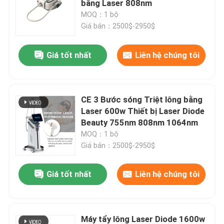
bằng Laser 808nm
MOQ：1 bộ
Máy triệt lông IPL
Giá bán：2500$-2950$
Giá tốt nhất
Liên hệ chúng tôi
Máy Laser CO2 Fractional
Máy làm sạch mặt kính
CE 3 Bước sóng Triệt lông bằng
Laser 600w Thiết bị Laser Diode
Máy Laser Picosecond
Beauty 755nm 808nm 1064nm
MOQ：1 bộ
Giá bán：2500$-2950$
Máy laser Alexandrite
Giá tốt nhất
Liên hệ chúng tôi
thiết bị làm đẹp đa chức năng
Máy tẩy lông Laser Diode 1600w