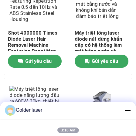
Hướng dẫn VR
Shot 4000000 Times
Máy triệt lông laser
Về chúng tôi
Diode Laser Hair
diode nút dừng khẩn
Removal Machine
cấp có hệ thống làm
Featuring Repetition
mát bằng nước và
Tham quan nhà máy
Rate 0.5 đến 10Hz và
không khí bán dẫn đảm
Gửi yêu cầu
Gửi yêu cầu
ABS Stainless Steel
bảo triệt lông
Housing
Kiểm soát chất lượng
Liên hệ chúng tôi
Goldenlaser
Tin tức
3:16 AM
Yêu cầu báo giá