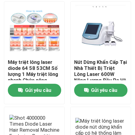
Máy triệt lông laser
Nút Dừng Khẩn Cấp Tại
diode 64 58 53CM Số
Nhà Thiết Bị Triệt
lượng 1 Máy triệt lông
Lông Laser 600W
nhanh Chức năng
Năng Lượng Đầu Ra Hệ
chuyên nghiệp cho
Thống Giảm Lông Vĩnh
Gửi yêu cầu
Gửi yêu cầu
Phòng khám và Spa
Viễn Hiệu Quả cho
Nhà
Salon và Spa
Các sản phẩm
Video