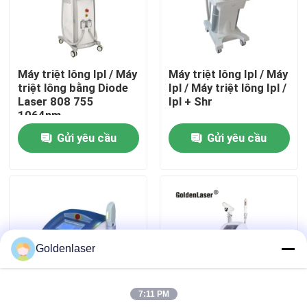
Hướng dẫn VR
Máy triệt lông Ipl / Máy
Máy triệt lông Ipl / Máy
Về chúng tôi
triệt lông bằng Diode
Ipl / Máy triệt lông Ipl /
Laser 808 755
Ipl + Shr
1064nm
Tham quan nhà máy
Gửi yêu cầu
Gửi yêu cầu
Kiểm soát chất lượng
Liên hệ chúng tôi
Goldenlaser
Tin tức
7:11 PM
Yêu cầu báo giá