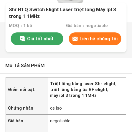
Shr Rf Q Switch Elight Laser triệt lông Máy Ipl 3
trong 1 1MHz
MOQ：1 bộ
Giá bán：negotiable
Giá tốt nhất
Liên hệ chúng tôi
Mô Tả SảN PHẩM
Triệt lông bằng laser Shr elight
,
Điểm nổi bật:
triệt lông bằng tia RF elight
,
máy ipl 3 trong 1 1MHz
Chứng nhận
ce iso
Giá bán
negotiable