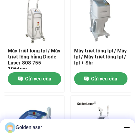
Hướng dẫn VR
Về chúng tôi
Máy triệt lông Ipl / Máy
Máy triệt lông Ipl / Máy
Tham quan nhà máy
triệt lông bằng Diode
Ipl / Máy triệt lông Ipl /
Laser 808 755
Ipl + Shr
1064nm
Kiểm soát chất lượng
Gửi yêu cầu
Gửi yêu cầu
Liên hệ chúng tôi
Tin tức
Goldenlaser
Yêu cầu báo giá