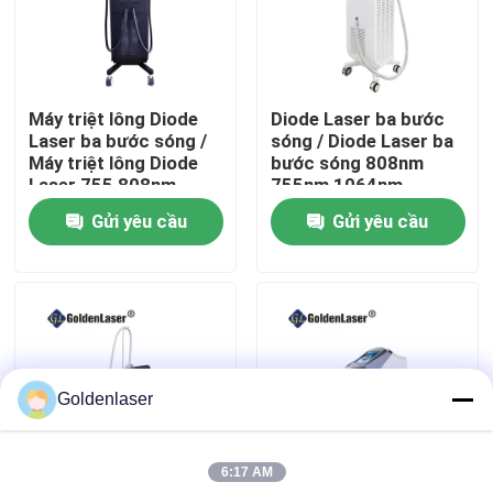
Hướng dẫn VR
Máy triệt lông Diode
Diode Laser ba bước
Về chúng tôi
Laser ba bước sóng /
sóng / Diode Laser ba
Máy triệt lông Diode
bước sóng 808nm
Laser 755 808nm
755nm 1064nm
Tham quan nhà máy
1064
Gửi yêu cầu
Gửi yêu cầu
Kiểm soát chất lượng
Liên hệ chúng tôi
Goldenlaser
Tin tức
6:17 AM
Yêu cầu báo giá