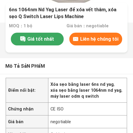
6ns 1064nm Nd Yag Laser để xóa vết thâm, xóa
sẹo Q Switch Laser Lips Machine
MOQ：1 bộ
Giá bán：negotiable
Giá tốt nhất
Liên hệ chúng tôi
Mô Tả SảN PHẩM
Xóa sẹo bằng laser 6ns nd yag
,
Điểm nổi bật:
xóa sẹo bằng laser 1064nm nd yag
,
máy laser odm q switch
Chứng nhận
CE ISO
Giá bán
negotiable