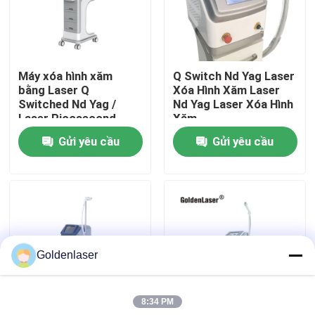
Hướng dẫn VR
Máy xóa hình xăm
Q Switch Nd Yag Laser
Về chúng tôi
bằng Laser Q
Xóa Hình Xăm Laser
Switched Nd Yag /
Nd Yag Laser Xóa Hình
Laser Picosecond
Xăm
Tham quan nhà máy
1064nm 532nm
Gửi yêu cầu
Gửi yêu cầu
Kiểm soát chất lượng
Liên hệ chúng tôi
Goldenlaser
Tin tức
8:34 PM
Yêu cầu báo giá