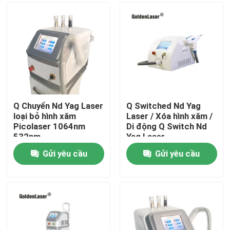
Q Chuyển Nd Yag Laser
Q Switched Nd Yag
loại bỏ hình xăm
Laser / Xóa hình xăm /
Picolaser 1064nm
Di động Q Switch Nd
532nm
Yag Laser
Gửi yêu cầu
Gửi yêu cầu
Nhà
Các sản phẩm
Video