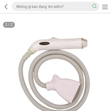
2
/
2