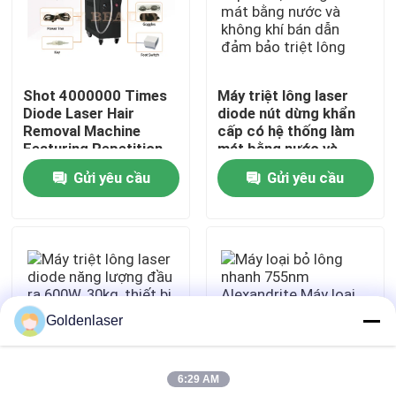
Hướng dẫn VR
Shot 4000000 Times
Máy triệt lông laser
Về chúng tôi
Diode Laser Hair
diode nút dừng khẩn
Removal Machine
cấp có hệ thống làm
Featuring Repetition
mát bằng nước và
Tham quan nhà máy
Rate 0.5 đến 10Hz và
không khí bán dẫn đảm
Gửi yêu cầu
Gửi yêu cầu
ABS Stainless Steel
bảo triệt lông
Housing
Kiểm soát chất lượng
Liên hệ chúng tôi
Goldenlaser
Tin tức
6:29 AM
Yêu cầu báo giá