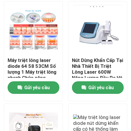
Máy triệt lông laser
Nút Dừng Khẩn Cấp Tại
diode 64 58 53CM Số
Nhà Thiết Bị Triệt
lượng 1 Máy triệt lông
Lông Laser 600W
nhanh Chức năng
Năng Lượng Đầu Ra Hệ
chuyên nghiệp cho
Thống Giảm Lông Vĩnh
Gửi yêu cầu
Gửi yêu cầu
Phòng khám và Spa
Viễn Hiệu Quả cho
Nhà
Salon và Spa
Các sản phẩm
Video