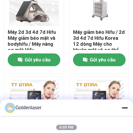
Hướng dẫn VR
Máy 2d 3d 4d 7d Hifu
Máy giảm béo Hifu / 2d
Về chúng tôi
Máy giảm béo mặt và
3d 4d 7d Hifu Korea
bodyhifu / Máy nâng
12 dòng Máy cho
cơ mặt Hifu
khuôn mặt và cơ thể
Tham quan nhà máy
Gửi yêu cầu
Gửi yêu cầu
Kiểm soát chất lượng
Liên hệ chúng tôi
Goldenlaser
Tin tức
6:05 PM
Yêu cầu báo giá