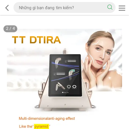
2
/
4