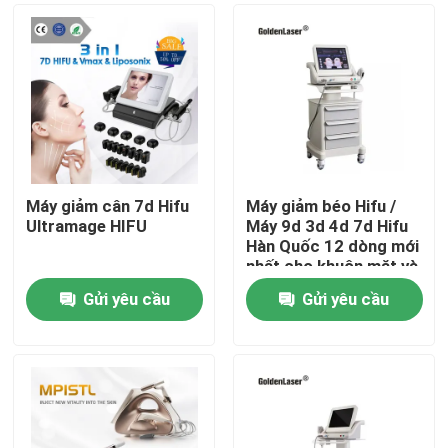
Máy giảm cân 7d Hifu
Máy giảm béo Hifu /
Ultramage HIFU
Máy 9d 3d 4d 7d Hifu
Hàn Quốc 12 dòng mới
nhất cho khuôn mặt và
cơ thể
Gửi yêu cầu
Gửi yêu cầu
Nhà
Các sản phẩm
Video