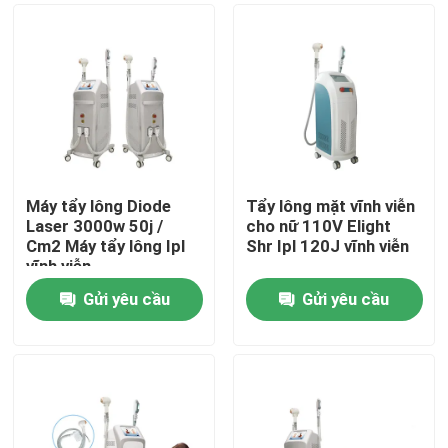
Máy tẩy lông Diode
Tẩy lông mặt vĩnh viễn
Laser 3000w 50j /
cho nữ 110V Elight
Cm2 Máy tẩy lông Ipl
Shr Ipl 120J vĩnh viễn
vĩnh viễn
Gửi yêu cầu
Gửi yêu cầu
Nhà
Các sản phẩm
Video