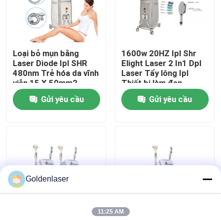
Hướng dẫn VR
Loại bỏ mụn bằng
1600w 20HZ Ipl Shr
Về chúng tôi
Laser Diode Ipl SHR
Elight Laser 2 In1 Dpl
480nm Trẻ hóa da vĩnh
Laser Tẩy lông Ipl
viễn 15 X 50mm2
Thiết bị làm đẹp
Tham quan nhà máy
Gửi yêu cầu
Gửi yêu cầu
Kiểm soát chất lượng
Liên hệ chúng tôi
Goldenlaser
Tin tức
11:25 AM
Yêu cầu báo giá