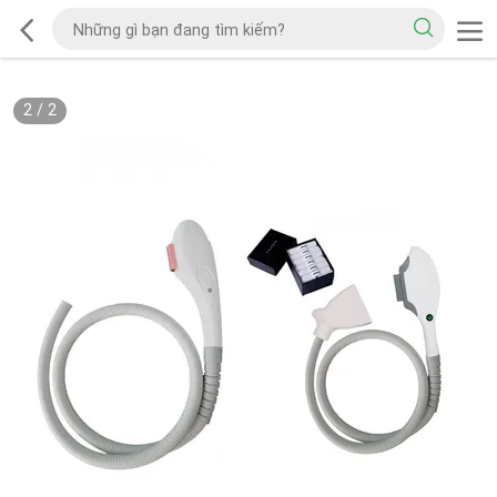
2
/
2