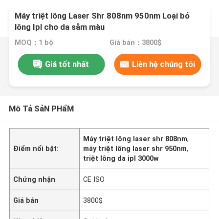
Máy triệt lông Laser Shr 808nm 950nm Loại bỏ
lông Ipl cho da sẫm màu
MOQ：1 bộ
Giá bán：3800$
Giá tốt nhất
Liên hệ chúng tôi
Mô Tả SảN PHẩM
Máy triệt lông laser shr 808nm
,
Điểm nổi bật:
máy triệt lông laser shr 950nm
,
triệt lông da ipl 3000w
Chứng nhận
CE ISO
Giá bán
3800$