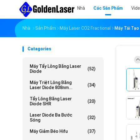
Nhà
Các Sản Phẩm
Vid
Nhà
Sản Phẩm
Máy Laser CO2 Fractional
Máy Tái Tạo
Catagories
Máy Tẩy Lông Bằng Laser
(52)
Diode
Máy Triệt Lông Bằng
(34)
Laser Diode 808nm...
Tẩy Lông Bằng Laser
(20)
Diode SHR
Laser Diode Ba Bước
(32)
Sóng
Máy Giảm Béo Hifu
(37)