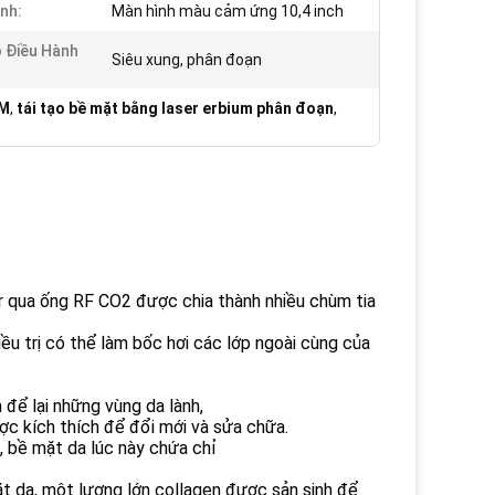
nh:
Màn hình màu cảm ứng 10,4 inch
 Điều Hành
Siêu xung, phân đoạn
DM
,
tái tạo bề mặt bằng laser erbium phân đoạn
,
r qua ống RF CO2 được chia thành nhiều chùm tia
iều trị có thể làm bốc hơi các lớp ngoài cùng của
 để lại những vùng da lành,
ược kích thích để đổi mới và sửa chữa.
g, bề mặt da lúc này chứa chỉ
mặt da, một lượng lớn collagen được sản sinh để