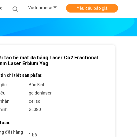
Vietnamese
ức
Yêu cầu báo giá
ái tạo bề mặt da bằng Laser Co2 Fractional
nm Laser Erbium Yag
tin chi tiết sản phẩm:
gốc:
Bắc Kinh
iệu:
goldenlaser
nhận:
ce iso
hình:
GL080
toán:
ng đặt hàng
1 bộ