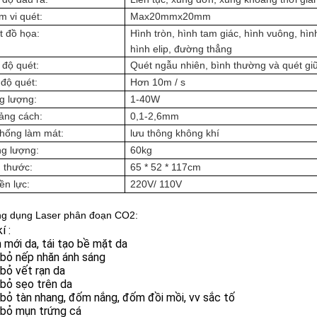
 vi quét:
Max
20mmx20mm
t đồ họa:
Hình tròn, hình tam giác, hình vuông, hình
hình elip, đường thẳng
 độ quét:
Quét ngẫu nhiên, bình thường và quét gi
độ quét:
Hơn 10m / s
g lượng
:
1-
4
0W
ảng cách
:
0,1-2,6mm
thống làm mát:
lưu thông không khí
ng lượng
:
60kg
h thước
:
65 * 52 * 117cm
ền lực:
220V
/ 110V
g dụng Laser phân đoạn CO2:
í :
 mới da, tái tạo bề mặt da
i bỏ nếp nhăn ánh sáng
i bỏ vết rạn da
i bỏ sẹo trên da
i bỏ tàn nhang, đốm nắng, đốm đồi mồi, vv sắc tố
i bỏ mụn trứng cá