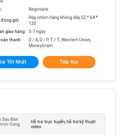
ểu:
:
Negotiate
Hộp nhôm hàng không dày 52 * 64 *
t đóng gói:
120
an giao hàng:
5-7 ngày
hoản thanh
D / A, D / P, T / T, Western Union,
MoneyGram
Giá Tốt Nhất
Tiếp Xúc
ụ Sau Bán
Hỗ trợ trực tuyến, hỗ trợ kỹ thuật
Được Cung
video