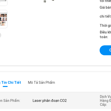
tối thi
Giá bán
chi tiế
Thời gi
Điều k
toán:
Tin Chi Tiết
Mô Tả Sản Phẩm
Dịch V
n Sản Phẩm:
Laser phân đoạn CO2
Hàng 
Cấp: