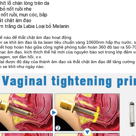
khít lỗ chân lông trên da
i bỏ nốt ruồi nhẹ
 nốt ruồi, mụn cóc, bắp
hắt chặt âm đạo
m trắng da Labia Loại bỏ Melanin.
ế nào để thắt chặt âm đạo hoạt động
er se khít âm đạo là tia laser tiêu chuẩn vàng 10600nm hấp thụ nước,
kết hợp hoàn hảo giữa công nghệ phóng tuần hoàn 360 độ tạo ra 50-70
ạc âm đạo, kích thích thế hệ mới của nguyên bào sợi trong lớp đệm và
lagen, sợi đàn hồi, v.v.
đạt được độ dày của thành âm đạo và thắt chặt âm đạo để tăng cường
 se khít như ngày nào.