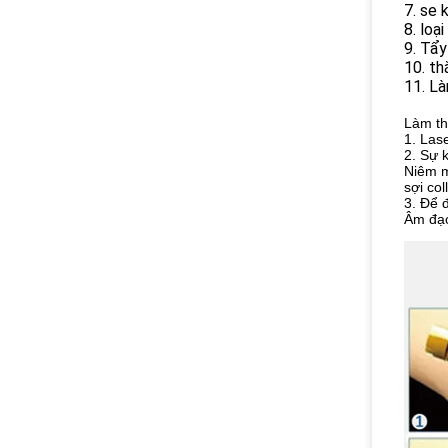
7. se 
8. loạ
9. Tẩy
10. t
11. Là
Làm th
1. Las
2. Sự 
Niêm m
sợi col
3. Để 
Âm đạo