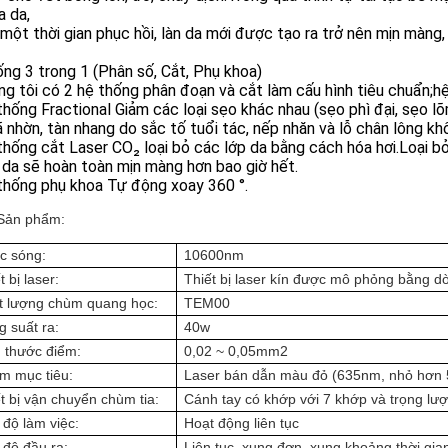
a da,
 một thời gian phục hồi, làn da mới được tạo ra trở nên mịn màng,
ng 3 trong 1 (Phân số, Cắt, Phụ khoa)
ng tôi có 2 hệ thống phân đoạn và cắt làm cấu hình tiêu chuẩn;h
thống Fractional Giảm các loại sẹo khác nhau (sẹo phì đại, sẹo lõ
ã nhờn, tàn nhang do sắc tố tuổi tác, nếp nhăn và lỗ chân lông kh
thống cắt Laser CO₂ loại bỏ các lớp da bằng cách hóa hơi.Loại bỏ
àn da sẽ hoàn toàn mịn màng hơn bao giờ hết.
thống phụ khoa Tự động xoay 360 °.
Sản phẩm:
c sóng:
10600nm
t bị laser:
Thiết bị laser kín được mô phỏng bằng d
t lượng chùm quang học:
TEM00
 suất ra:
4
0w
h thước điểm:
0,02 ~ 0,05mm2
m mục tiêu:
Laser bán dẫn màu đỏ (635nm, nhỏ hơn
t bị vận chuyển chùm tia:
Cánh tay có khớp với 7 khớp và trọng lư
độ làm việc:
Hoạt động liên tục
 độ đầu ra:
Liên tục, xung đơn, xung khoảng thời gia