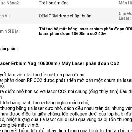
hức Năng2:
Trẻ hóa âm đạo
Màn Hì
Chế Độ
ch Vụ:
OEM ODM được chấp thuận
Laser:
Tái tạo bề mặt bằng laser erbium phân đoạn O
m Nổi Bật:
laser phân đoạn 10600nm co2 40w
 sản phẩm
aser Erbium Yag 10600nm / Máy Laser phân đoạn Co2
yết làm việc tái tạo bề mặt da phân đoạn
er phân đoạn RF CO2 được phát triển mới bắn một chùm tia lase
hỏ,
 ra điểm nhỏ hơn so với laser CO2 nói chung (ống thủy tinh).Đầu đ
n
 lớn bằng cách tạo ra hàng nghìn mảnh nhỏ,
 thương bằng tia laser cực nhỏ, cách đều nhau trên da, nhưng vẫn
chưa được điều trị giữa chúng, lớp collagen dưới của lớp hạ bì đ
đó, nhiệt lượng của tia laser chỉ đi sâu qua vùng da bị tổn thươn
hương bề mặt vi mô,
y cho vết bỏng lớn, đỏ, chảy dịch.Trong quá trình tự tái tạo bề 