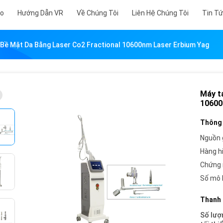
eo
Hướng Dẫn VR
Về Chúng Tôi
Liên Hệ Chúng Tôi
Tin T
 Bề Mặt Da Bằng Laser Co2 Fractional 10600nm Laser Erbium Yag
Máy t
10600
Thông 
Nguồn 
Hàng h
Chứng 
Số mô 
Thanh 
Số lượ