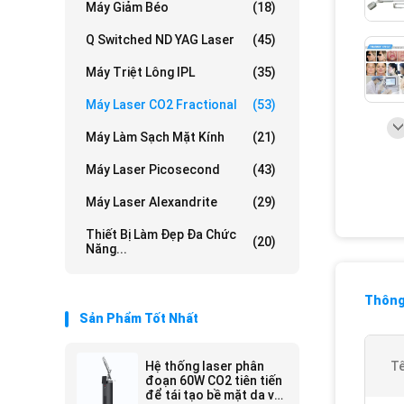
Máy Giảm Béo
(18)
Q Switched ND YAG Laser
(45)
Máy Triệt Lông IPL
(35)
Máy Laser CO2 Fractional
(53)
Máy Làm Sạch Mặt Kính
(21)
Máy Laser Picosecond
(43)
Máy Laser Alexandrite
(29)
Thiết Bị Làm Đẹp Đa Chức
(20)
Năng...
Thông 
Sản Phẩm Tốt Nhất
Hệ thống laser phân
Tê
đoạn 60W CO2 tiên tiến
để tái tạo bề mặt da và