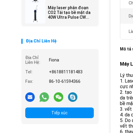
loại bỏ nếp nhăn
C
Máy laser phân đoạn
CO2 Tái tạo bề mặt da
Dị
40W Ultra Pulse CW
Removal Light Mole
Case nhôm
Là
Địa Chỉ Liên Hệ
Mô tả
Địa Chỉ
Fiona
Liên Hệ:
Máy L
Tel:
+8618811181483
Lý thu
1. Las
Fax:
86-10-61594366
cực n
2. tạo
da trê
bề mặt
3. vết
Tiếp xúc
4. da 
5. Do 
vết t
6. tha