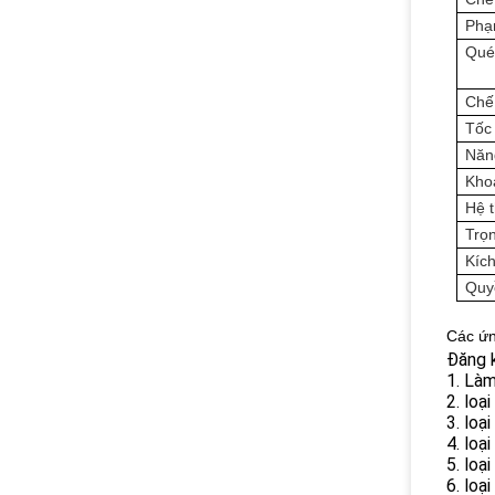
Phạm
Qué
Chế
Tốc 
Năn
Kho
Hệ 
Trọ
Kíc
Quy
Các ứn
Đăng k
1. Làm
2. loạ
3. loạ
4. loạ
5. loạ
6. loạ