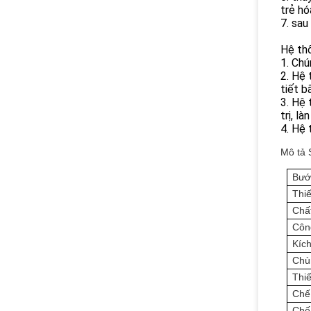
trẻ hó
7. sau
Hệ thố
1. Chú
2. Hệ 
tiết b
3. Hệ 
trị, l
4. Hệ 
Mô tả 
Bướ
Thiế
Chấ
Công
Kíc
Chù
Thiế
Chế 
Chế