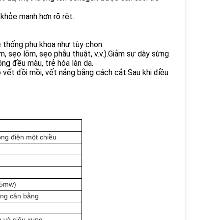
 khỏe mạnh hơn rõ rệt.
ệ thống phụ khoa như tùy chọn.
m, sẹo lõm, sẹo phẫu thuật, v.v.).Giảm sự dày sừng
ông đều màu, trẻ hóa làn da.
 vết đồi mồi, vết nắng bằng cách cắt.Sau khi điều
òng điện một chiều
 5mw)
ợng cân bằng
n và siêu xung