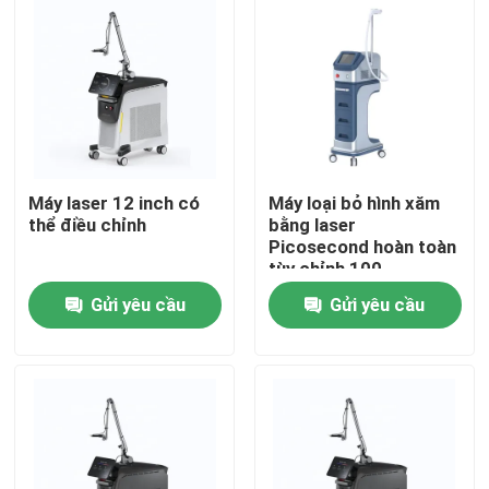
Máy laser 12 inch có
Máy loại bỏ hình xăm
thể điều chỉnh
bằng laser
Picosecond hoàn toàn
tùy chỉnh 100-
2000J/Cm2 Điện năng
Gửi yêu cầu
Gửi yêu cầu
lượng
Nhà
Các sản phẩm
Video