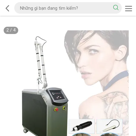
2
/
4