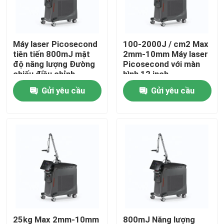
Hướng dẫn VR
Máy laser Picosecond
100-2000J / cm2 Max
tiên tiến 800mJ mật
2mm-10mm Máy laser
Về chúng tôi
độ năng lượng Đường
Picosecond với màn
chiếu điều chỉnh
hình 12 inch
Gửi yêu cầu
Gửi yêu cầu
Tham quan nhà máy
Kiểm soát chất lượng
Liên hệ chúng tôi
Tin tức
Yêu cầu báo giá
25kg Max 2mm-10mm
800mJ Năng lượng