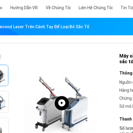
eo
Hướng Dẫn VR
Về Chúng Tôi
Liên Hệ Chúng Tôi
Tin T
econd Laser Trên Cánh Tay Để Loại Bỏ Sắc Tố
Máy x
sắc t
Thông 
Nguồn 
Hàng h
Chứng 
Số mô 
Thanh 
Số lượ