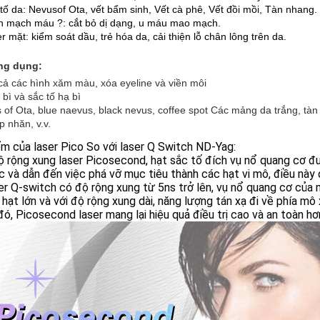
 tố da: Nevusof Ota, vết bẩm sinh, Vết cà phê, Vết đồi mồi, Tàn nhang.
h mạch máu ?: cắt bỏ dị dạng, u máu mao mạch.
r mặt: kiểm soát dầu, trẻ hóa da, cải thiện lỗ chân lông trên da.
ng dụng:
 cả các hình xăm màu, xóa eyeline và viền môi
 bì và sắc tố hạ bì
s of Ota, blue naevus, black nevus, coffee spot Các mảng da trắng, t
p nhăn, v.v.
m của laser Pico So với laser Q Switch ND-Yag:
ộ rộng xung laser Picosecond, hạt sắc tố đích vụ nổ quang cơ đ
c và dẫn đến việc phá vỡ mục tiêu thành các hạt vi mô, điều này
er Q-switch có độ rộng xung từ 5ns trở lên, vụ nổ quang cơ của 
 hạt lớn và với độ rộng xung dài, năng lượng tán xạ đi về phía mô x
đó, Picosecond laser mang lại hiệu quả điều trị cao và an toàn hơ