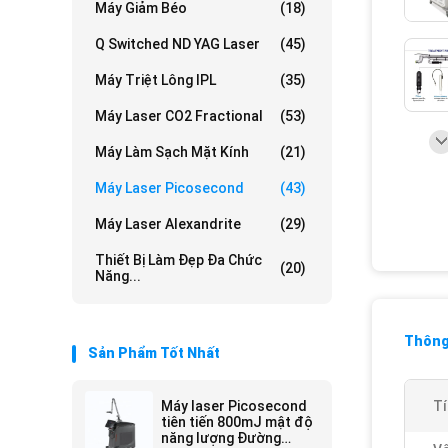
Máy Giảm Béo
(18)
Q Switched ND YAG Laser
(45)
Máy Triệt Lông IPL
(35)
Máy Laser CO2 Fractional
(53)
Máy Làm Sạch Mặt Kính
(21)
Máy Laser Picosecond
(43)
Máy Laser Alexandrite
(29)
Thiết Bị Làm Đẹp Đa Chức
(20)
Năng...
Thông 
Sản Phẩm Tốt Nhất
Máy laser Picosecond
Tí
tiên tiến 800mJ mật độ
năng lượng Đường