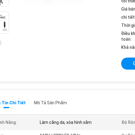
tối thi
Giá bán
chi tiế
Thời gi
Điều k
toán:
Khả nă
Tin Chi Tiết
Mô Tả Sản Phẩm
nh Năng:
Làm căng da, xóa hình xăm
Độ Rộn