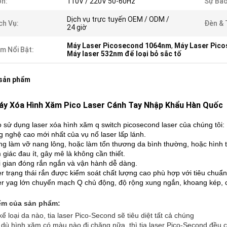
n:
110V / 220V 50-60Hz
Sự Bả
Dịch vụ trực tuyến OEM / ODM /
ch Vụ:
Đèn & 
24 giờ
Máy Laser Picosecond 1064nm
,
Máy Laser Pico
m Nổi Bật:
Máy laser 532nm để loại bỏ sắc tố
 sản phẩm
áy Xóa Hình Xăm Pico Laser Cánh Tay Nhập Khẩu Hàn Quốc
o sử dụng laser xóa hình xăm q switch picosecond laser của chúng tôi:
g nghệ cao mới nhất của vụ nổ laser lấp lánh.
ng làm vỡ nang lông, hoặc làm tổn thương da bình thường, hoặc hình 
 giác đau ít, gây mê là không cần thiết.
i gian đóng rắn ngắn và vận hành dễ dàng.
er trạng thái rắn được kiểm soát chất lượng cao phù hợp với tiêu chuẩn
er yag lớn chuyển mạch Q chủ động, độ rộng xung ngắn, khoang kép, c
ểm của sản phẩm:
kể loại da nào, tia laser Pico-Second sẽ tiêu diệt tất cả chúng
 dù hình xăm có màu nào đi chăng nữa, thì tia laser Pico-Second đều 