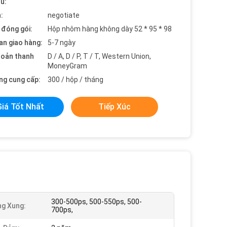
ểu:
:
negotiate
t đóng gói:
Hộp nhôm hàng không dày 52 * 95 * 98
an giao hàng:
5-7 ngày
hoản thanh
D / A, D / P, T / T, Western Union,
MoneyGram
ng cung cấp:
300 / hộp / tháng
Giá Tốt Nhất
Tiếp Xúc
300-500ps, 500-550ps, 500-
g Xung:
700ps,