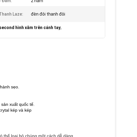
o Đảm:
2 năm
Thanh Laze:
đèn đôi thanh đôi
second hình xăm trên cánh tay
,
thành sẹo.
 sản xuất quốc tế.
rytal kép và kép
có thể loại bỏ chúng một cách dễ dàng