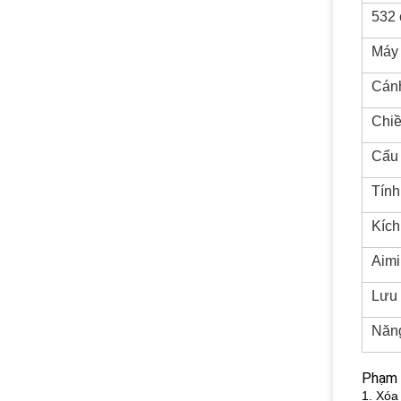
532 
Máy 
Cánh
Chiề
Cấu 
Tính
Kích
Aim
Lưu 
Năn
Phạm v
1. Xóa