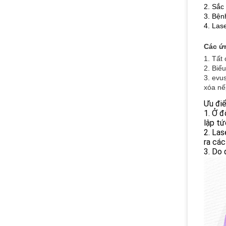
2. Sắc
3. Bện
4. Lase
Các ứ
1. Tất
2. Biểu
3. evu
xóa nế
Ưu điể
1. Ở đ
lập tứ
2. Las
ra các
3. Do 