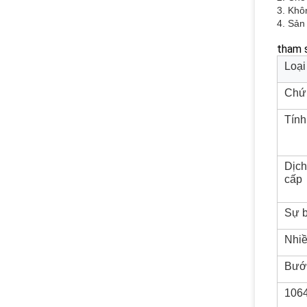
3. Khôn
4. Sản
tham 
Loại
Chứ
Tính
Dịch
cấp
Sự 
Nhiề
Bướ
1064