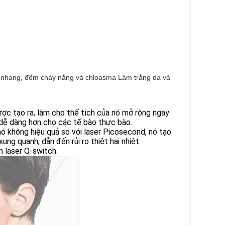
àn nhang, đốm cháy nắng và chloasma Làm trắng da và
ược tạo ra, làm cho thể tích của nó mở rộng ngay
 dễ dàng hơn cho các tế bào thực bào.
nó không hiệu quả so với laser Picosecond, nó tạo
ung quanh, dẫn đến rủi ro thiệt hại nhiệt.
n laser Q-switch.