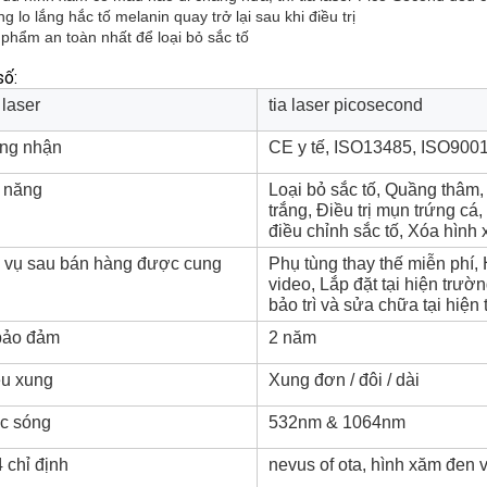
g lo lắng hắc tố melanin quay trở lại sau khi điều trị
 phẩm an toàn nhất để loại bỏ sắc tố
số:
 laser
tia laser picosecond
ng nhận
CE y tế, ISO13485, ISO900
 năng
Loại bỏ sắc tố, Quầng thâm,
trắng, Điều trị mụn trứng cá
điều chỉnh sắc tố, Xóa hình
 vụ sau bán hàng được cung
Phụ tùng thay thế miễn phí, H
video, Lắp đặt tại hiện trườ
bảo trì và sửa chữa tại hiện
bảo đảm
2 năm
u xung
Xung đơn / đôi / dài
c sóng
532nm & 1064nm
 chỉ định
nevus of ota, hình xăm đen 