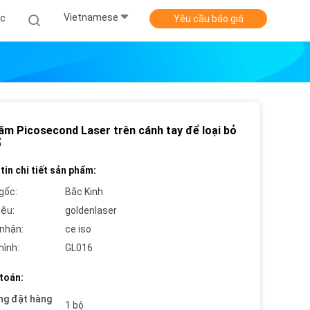
Vietnamese
ức
Yêu cầu báo giá
ăm Picosecond Laser trên cánh tay để loại bỏ
ố
tin chi tiết sản phẩm:
gốc:
Bắc Kinh
iệu:
goldenlaser
nhận:
ce iso
hình:
GL016
toán:
ng đặt hàng
1 bộ