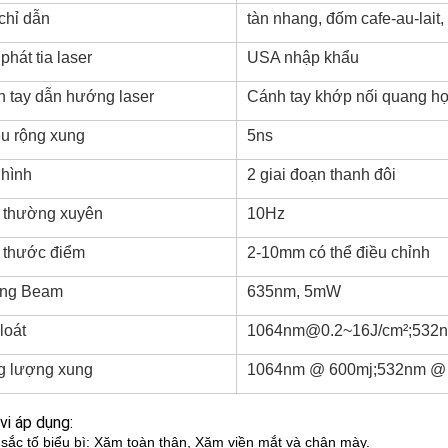
chỉ dẫn
tàn nhang, đốm cafe-au-lait
phát tia laser
USA nhập khẩu
 tay dẫn hướng laser
Cánh tay khớp nối quang h
u rộng xung
5ns
hình
2 giai đoạn thanh đôi
 thường xuyên
10Hz
 thước điểm
2-10mm có thể điều chỉnh
ing Beam
635nm, 5mW
loát
1064nm@0.2~16J/cm²;532nm 
g lượng xung
1064nm @ 600mj;532nm @
i áp dụng:
 sắc tố biểu bì: Xăm toàn thân, Xăm viền mắt và chân mày.