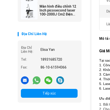
Vô
chiếu điều chỉnh
Màn hình điều chỉnh 12
Inch picosecond laser
Dị
100-2000J Cm2 Điện
năng cho công việc
chính xác
Là
Địa Chỉ Liên Hệ
Mô tả
Địa Chỉ
Elisa Yan
Giá M
Liên Hệ:
Tel:
18931685720
Tại sa
1. Côn
Fax:
86-10-61594366
2. Khô
3. Cảm
4. Thờ
5. Las
6. Las
Tiếp xúc
Ưu đi
1. Bất 
2. Cho