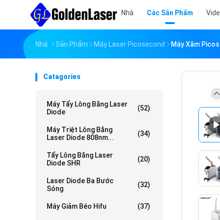
Nhà
Các Sản Phẩm
Vid
Nhà
Sản Phẩm
Máy Laser Picosecond
Máy Xăm Picos
Catagories
Máy Tẩy Lông Bằng Laser
(52)
Diode
Máy Triệt Lông Bằng
(34)
Laser Diode 808nm...
Tẩy Lông Bằng Laser
(20)
Diode SHR
Laser Diode Ba Bước
(32)
Sóng
Máy Giảm Béo Hifu
(37)