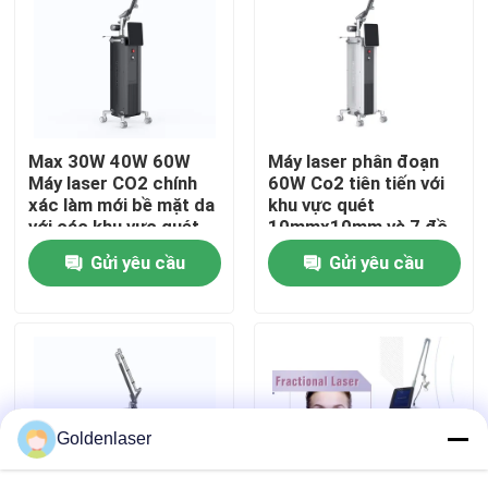
Hướng dẫn VR
Về chúng tôi
Max 30W 40W 60W
Máy laser phân đoạn
Máy laser CO2 chính
60W Co2 tiên tiến với
Tham quan nhà máy
xác làm mới bề mặt da
khu vực quét
với các khu vực quét
10mmx10mm và 7 đồ
khác nhau
họa quét
Gửi yêu cầu
Gửi yêu cầu
Kiểm soát chất lượng
Liên hệ chúng tôi
Tin tức
Goldenlaser
Yêu cầu báo giá