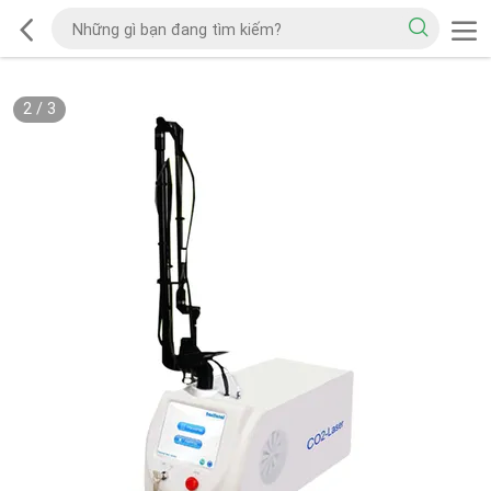
2
/
3