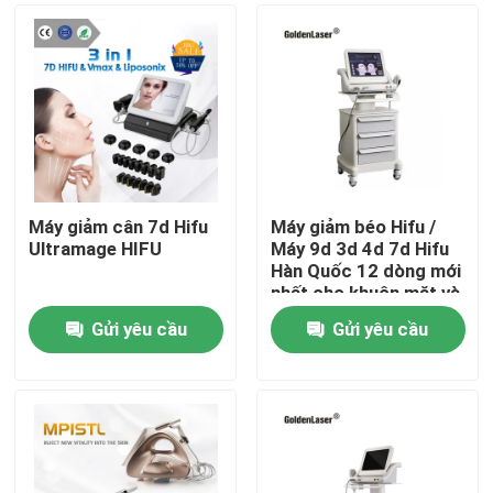
Máy giảm cân 7d Hifu
Máy giảm béo Hifu /
Ultramage HIFU
Máy 9d 3d 4d 7d Hifu
Hàn Quốc 12 dòng mới
nhất cho khuôn mặt và
cơ thể
Gửi yêu cầu
Gửi yêu cầu
Nhà
Các sản phẩm
Video