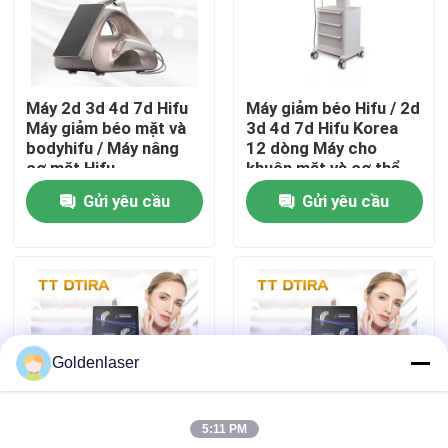
Hướng dẫn VR
Máy 2d 3d 4d 7d Hifu
Máy giảm béo Hifu / 2d
Về chúng tôi
Máy giảm béo mặt và
3d 4d 7d Hifu Korea
bodyhifu / Máy nâng
12 dòng Máy cho
cơ mặt Hifu
khuôn mặt và cơ thể
Tham quan nhà máy
Gửi yêu cầu
Gửi yêu cầu
Kiểm soát chất lượng
Liên hệ chúng tôi
Goldenlaser
Tin tức
5:11 PM
Yêu cầu báo giá