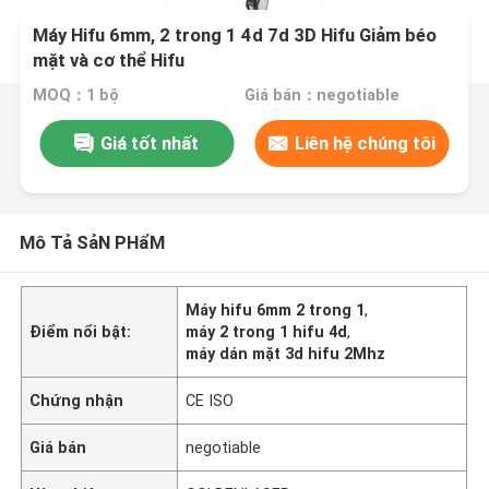
Máy Hifu 6mm, 2 trong 1 4d 7d 3D Hifu Giảm béo
mặt và cơ thể Hifu
MOQ：1 bộ
Giá bán：negotiable
Giá tốt nhất
Liên hệ chúng tôi
Mô Tả SảN PHẩM
Máy hifu 6mm 2 trong 1
,
Điểm nổi bật:
máy 2 trong 1 hifu 4d
,
máy dán mặt 3d hifu 2Mhz
Chứng nhận
CE ISO
Giá bán
negotiable