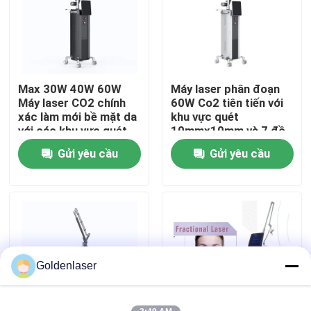
Hướng dẫn VR
Về chúng tôi
Max 30W 40W 60W
Máy laser phân đoạn
Máy laser CO2 chính
60W Co2 tiên tiến với
xác làm mới bề mặt da
khu vực quét
Tham quan nhà máy
với các khu vực quét
10mmx10mm và 7 đồ
khác nhau
họa quét
Gửi yêu cầu
Gửi yêu cầu
Kiểm soát chất lượng
Liên hệ chúng tôi
Tin tức
Goldenlaser
Yêu cầu báo giá