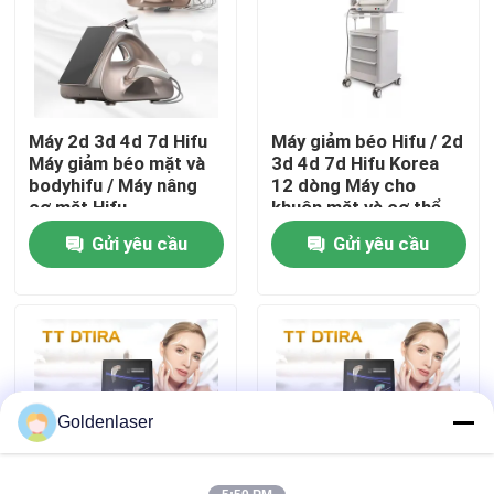
Hướng dẫn VR
Về chúng tôi
Máy 2d 3d 4d 7d Hifu
Máy giảm béo Hifu / 2d
Máy giảm béo mặt và
3d 4d 7d Hifu Korea
bodyhifu / Máy nâng
12 dòng Máy cho
Tham quan nhà máy
cơ mặt Hifu
khuôn mặt và cơ thể
Gửi yêu cầu
Gửi yêu cầu
Kiểm soát chất lượng
Liên hệ chúng tôi
Tin tức
Goldenlaser
Yêu cầu báo giá