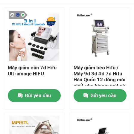
Máy giảm cân 7d Hifu
Máy giảm béo Hifu /
Ultramage HIFU
Máy 9d 3d 4d 7d Hifu
Hàn Quốc 12 dòng mới
nhất cho khuôn mặt và
cơ thể
Nhà
Gửi yêu cầu
Gửi yêu cầu
Các sản phẩm
Video