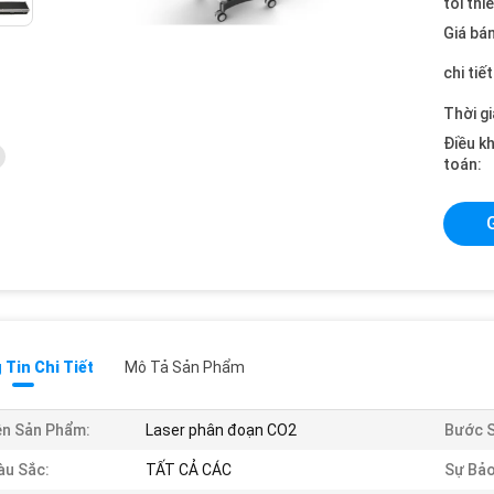
tối thi
Giá bán
chi tiế
Thời gi
Điều k
toán:
Tin Chi Tiết
Mô Tả Sản Phẩm
n Sản Phẩm:
Laser phân đoạn CO2
Bước 
u Sắc:
TẤT CẢ CÁC
Sự Bả