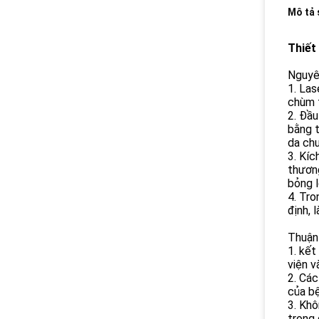
Mô tả
Thiết
Nguyên
1. Las
chùm t
2. Đầu
bằng t
da chư
3. Kíc
thương
bỏng 
4. Tro
định, 
Thuận 
1. kết
viện v
2. Các
của bệ
3. Khô
trong 