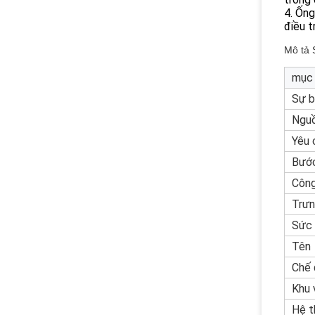
4. Ống
điều t
Mô tả 
mục
Sự 
Nguồ
Yêu 
Bướ
Công
Trưn
Sức 
Tên
Chế 
Khu 
Hệ t