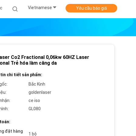
Vietnamese
ức
Yêu cầu báo giá
aser Co2 Fractional 0,06kw 60HZ Laser
ional Trẻ hóa làm căng da
tin chi tiết sản phẩm:
gốc:
Bắc Kinh
iệu:
goldenlaser
nhận:
ce iso
hình:
GL080
toán:
ng đặt hàng
1 bộ