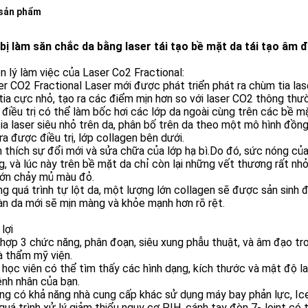
 sản phẩm
 bị làm săn chắc da bằng laser tái tạo bề mặt da tái tạo âm 
 lý làm việc của Laser Co2 Fractional:
er CO2 Fractional Laser mới được phát triển phát ra chùm tia l
ia cực nhỏ, tạo ra các điểm mịn hơn so với laser CO2 thông thườ
 điều trị có thể làm bốc hơi các lớp da ngoài cùng trên các bề 
ia laser siêu nhỏ trên da, phân bố trên da theo một mô hình đồn
a được điều trị, lớp collagen bên dưới.
h thích sự đổi mới và sửa chữa của lớp hạ bì.Do đó, sức nóng của 
, và lúc này trên bề mặt da chỉ còn lại những vết thương rất nh
lớn chảy mủ màu đỏ.
ng quá trình tự lột da, một lượng lớn collagen sẽ được sản sinh đ
làn da mới sẽ mịn màng và khỏe mạnh hơn rõ rệt.
lợi
 hợp 3 chức năng, phân đoạn, siêu xung phẫu thuật, và âm đạo t
à thẩm mỹ viện.
 học viên có thể tìm thấy các hình dạng, kích thước và mật độ l
nh nhân của bạn.
ng có khả năng nhà cung cấp khác sử dụng máy bay phản lực, Ice
quá trình xử lý giảm thiểu nguy cơ PIH, cánh tay đòn 7-Joint có 