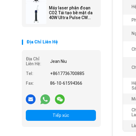
loại bỏ nếp nhăn
Hệ
Máy laser phân đoạn
CO2 Tái tạo bề mặt da
40W Ultra Pulse CW
Ph
Removal Light Mole
Case nhôm
Ng
Địa Chỉ Liên Hệ
C
Địa Chỉ
Jean Niu
Liên Hệ:
C
Tel:
+8617736700885
Fax:
86-10-61594366
H
Sá
Mà
Ch
La
Tiếp xúc
Là