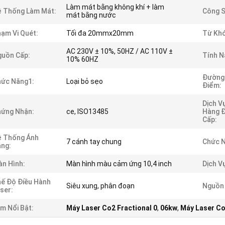
Làm mát bằng không khí + làm
 Thống Làm Mát:
Công S
mát bằng nước
ạm Vi Quét:
Tối đa 20mmx20mm
Từ Khó
AC 230V ± 10%, 50HZ / AC 110V ±
uồn Cấp:
Tính N
10% 60HZ
Đường 
hức Năng1:
Loại bỏ sẹo
Điểm:
Dịch V
hứng Nhận:
ce, ISO13485
Hàng 
Cấp:
ệ Thống Ánh
7 cánh tay chung
Chức 
ng:
n Hình:
Màn hình màu cảm ứng 10,4 inch
Dịch V
ế Độ Điều Hành
Siêu xung, phân đoạn
Nguồn
ser:
m Nổi Bật:
Máy Laser Co2 Fractional 0
,
06kw
,
Máy Laser Co