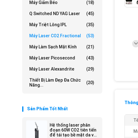
Máy Giảm Béo
(18)
Q Switched ND YAG Laser
(45)
Máy Triệt Lông IPL
(35)
Máy Laser CO2 Fractional
(53)
Máy Làm Sạch Mặt Kính
(21)
Máy Laser Picosecond
(43)
Máy Laser Alexandrite
(29)
Thiết Bị Làm Đẹp Đa Chức
(20)
Năng...
Thông 
Sản Phẩm Tốt Nhất
Tê
Hệ thống laser phân
đoạn 60W CO2 tiên tiến
Mà
để tái tạo bề mặt da và