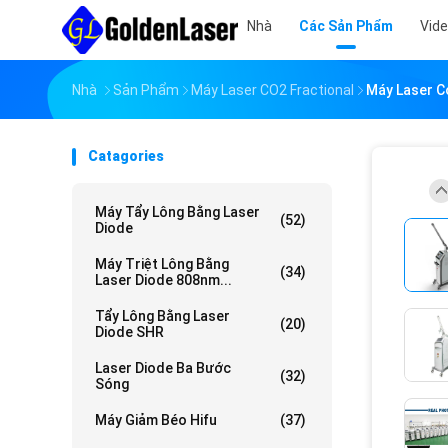
Nhà
Các Sản Phẩm
Vid
Nhà
Sản Phẩm
Máy Laser CO2 Fractional
Máy Laser C
Catagories
Máy Tẩy Lông Bằng Laser
(52)
Diode
Máy Triệt Lông Bằng
(34)
Laser Diode 808nm...
Tẩy Lông Bằng Laser
(20)
Diode SHR
Laser Diode Ba Bước
(32)
Sóng
Máy Giảm Béo Hifu
(37)