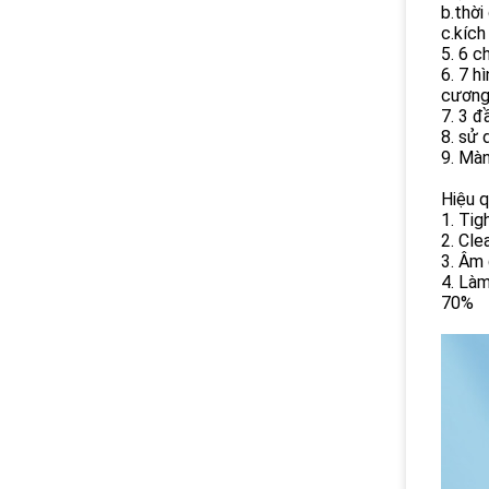
b.thời
c.kích
5. 6 c
6. 7 h
cương
7. 3 đ
8. sử 
9. Màn
Hiệu q
1. Tig
2. Cle
3. Âm 
4. Làm
70%