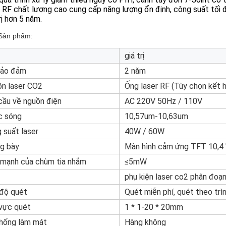
 RF chất lượng cao cung cấp năng lượng ổn định, công suất tối đ
rị hơn 5 năm.
Sản phẩm:
giá trị
bảo đảm
2 năm
n laser CO2
Ống laser RF (Tùy chọn kết 
cầu về nguồn điện
AC 220V 50Hz / 110V
c sóng
10,57um-10,63um
 suất laser
40W / 60W
g bày
Màn hình cảm ứng TFT 10,4 
mạnh của chùm tia nhắm
≤5mW
phụ kiện laser co2 phân đoạn
độ quét
Quét miễn phí, quét theo trì
vực quét
1 * 1-20 * 20mm
hống làm mát
Hàng không