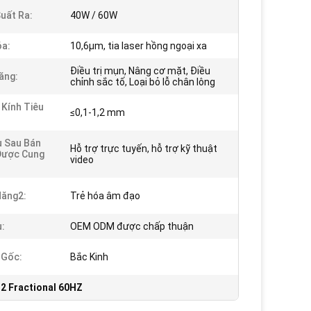
uất Ra:
40W / 60W
a:
10,6μm, tia laser hồng ngoại xa
Điều trị mụn, Nâng cơ mặt, Điều
ăng:
chỉnh sắc tố, Loại bỏ lỗ chân lông
Kính Tiêu
≤0,1-1,2 mm
ụ Sau Bán
Hỗ trợ trực tuyến, hỗ trợ kỹ thuật
Được Cung
video
Năng2:
Trẻ hóa âm đạo
ụ:
OEM ODM được chấp thuận
 Gốc:
Bắc Kinh
2 Fractional 60HZ