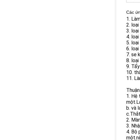
Các ứn
1. Làm
2. loạ
3. loạ
4. loạ
5. loạ
6. loạ
7. se 
8. loạ
9. Tẩy
10. t
11. Là
Thuận 
1. Hệ 
một.La
b. và 
c.Thắ
2. Màn
3. Nhậ
4. Bộ 
một.n