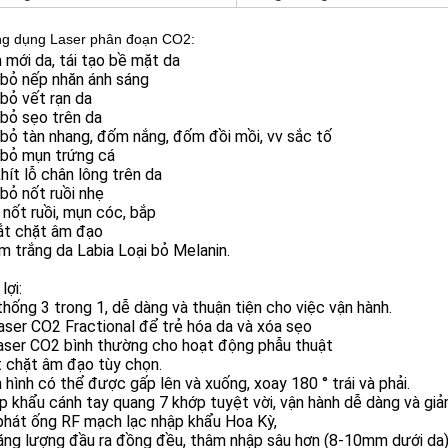
g dụng Laser phân đoạn CO2:
 mới da, tái tạo bề mặt da
i bỏ nếp nhăn ánh sáng
i bỏ vết rạn da
i bỏ sẹo trên da
i bỏ tàn nhang, đốm nắng, đốm đồi mồi, vv sắc tố
i bỏ mụn trứng cá
khít lỗ chân lông trên da
i bỏ nốt ruồi nhẹ
 nốt ruồi, mụn cóc, bắp
hắt chặt âm đạo
m trắng da Labia Loại bỏ Melanin.
lợi:
thống 3 trong 1, dễ dàng và thuận tiện cho việc vận hành.
ser CO2 Fractional để trẻ hóa da và xóa sẹo
laser CO2 bình thường cho hoạt động phẫu thuật
t chặt âm đạo tùy chọn.
 hình có thể được gấp lên và xuống, xoay 180 ° trái và phải.
p khẩu cánh tay quang 7 khớp tuyệt vời, vận hành dễ dàng và gi
phát ống RF mạch lạc nhập khẩu Hoa Kỳ,
ăng lượng đầu ra đồng đều, thâm nhập sâu hơn (8-10mm dưới da