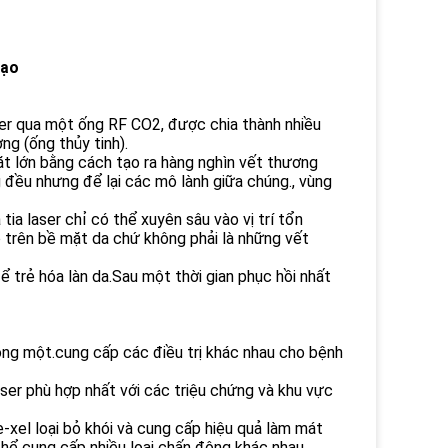
đạo
aser qua một ống RF CO2, được chia thành nhiều
ng (ống thủy tinh).
mặt lớn bằng cách tạo ra hàng nghìn vết thương
g đều nhưng để lại các mô lành giữa chúng., vùng
tia laser chỉ có thể xuyên sâu vào vị trí tổn
ỏ trên bề mặt da chứ không phải là những vết
ể trẻ hóa làn da.Sau một thời gian phục hồi nhất
rong một.cung cấp các điều trị khác nhau cho bệnh
aser phù hợp nhất với các triệu chứng và khu vực
-xel loại bỏ khói và cung cấp hiệu quả làm mát
thể cung cấp nhiều loại chấn động khác nhau.