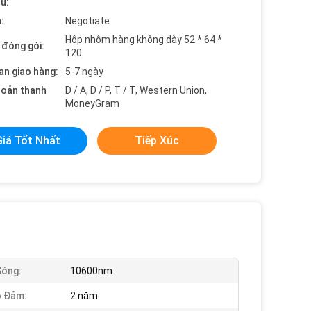
ểu:
:
Negotiate
Hộp nhôm hàng không dày 52 * 64 *
t đóng gói:
120
an giao hàng:
5-7 ngày
hoản thanh
D / A, D / P, T / T, Western Union,
MoneyGram
Giá Tốt Nhất
Tiếp Xúc
Sóng:
10600nm
o Đảm:
2 năm