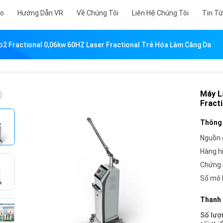
eo
Hướng Dẫn VR
Về Chúng Tôi
Liên Hệ Chúng Tôi
Tin T
o2 Fractional 0,06kw 60HZ Laser Fractional Trẻ Hóa Làm Căng Da
Máy L
Fract
Thông 
Nguồn 
Hàng h
Chứng 
Số mô 
Thanh 
Số lượ