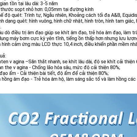
 gian tồn tại lâu dài: 3-5 năm
 thước sopt nhỏ hơn: 0,05mm tại đường kính
hế độ quét: Trình tự, Ngẫu nhiên, Khoảng cách tối đa A&B, Equid
ình dạng quét: hình vuông, hình chữ nhật, hình tròn, hình tam giác
.
ầu dò điều trị âm đạo giúp se khít âm đạo, trẻ hóa âm đạo, làm t
dụng máy bơm cực kỳ yên tĩnh, tiếng ồn thấp hơn nhưng lưu lượn
 hình cảm ứng màu LCD thực 10,4 inch, điều khiển phần mềm nhâ
uả:
hten v agina –Săn thắt nhanh, se khít lâu dài, độ se khít cải thiện
an the v agina - Chống lão hóa sâu, mức độ cải thiện 80%;
đạo ẩm - Cải thiện bài tiết, độ ẩm để cải thiện 80%;
 hồng âm đạo - Trẻ hóa âm hộ, làm sáng sắc tố và làm hồng các