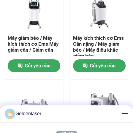
Hướng dẫn VR
Về chúng tôi
Máy giảm béo / Máy
Máy kích thích cơ Ems
kích thích cơ Ems Máy
Cân nặng / Máy giảm
giảm cân / Giảm cân
béo / Máy điêu khắc
Tham quan nhà máy
giảm béo
Gửi yêu cầu
Gửi yêu cầu
Kiểm soát chất lượng
Liên hệ chúng tôi
Tin tức
Goldenlaser
Yêu cầu báo giá