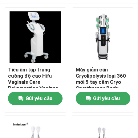
Tiêu âm tập trung
Máy giảm cân
cường độ cao Hifu
Cryolipolysis loại 360
Vaginals Care
mới 5 tay cầm Cryo
Rejuvenation Vaginas
Cryotherapy Body
Tightening Machine
Shaping 40K
Nhà
Gửi yêu cầu
Gửi yêu cầu
Cavitation RF Slim
Machine
Các sản phẩm
Video