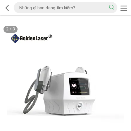
2
/
3