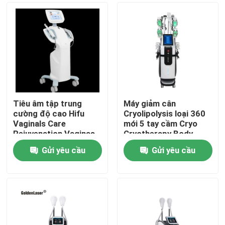
Tiêu âm tập trung
Máy giảm cân
cường độ cao Hifu
Cryolipolysis loại 360
Vaginals Care
mới 5 tay cầm Cryo
Rejuvenation Vaginas
Cryotherapy Body
Tightening Machine
Shaping 40K
Gửi yêu cầu
Gửi yêu cầu
Cavitation RF Slim
Nhà
Machine
Các sản phẩm
Video