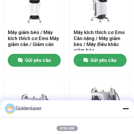
Hướng dẫn VR
Máy giảm béo / Máy
Máy kích thích cơ Ems
Về chúng tôi
kích thích cơ Ems Máy
Cân nặng / Máy giảm
giảm cân / Giảm cân
béo / Máy điêu khắc
giảm béo
Tham quan nhà máy
Gửi yêu cầu
Gửi yêu cầu
Kiểm soát chất lượng
Liên hệ chúng tôi
Goldenlaser
Tin tức
9:56 AM
Yêu cầu báo giá