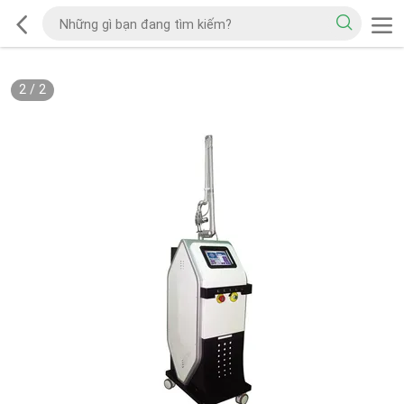
2
/
2