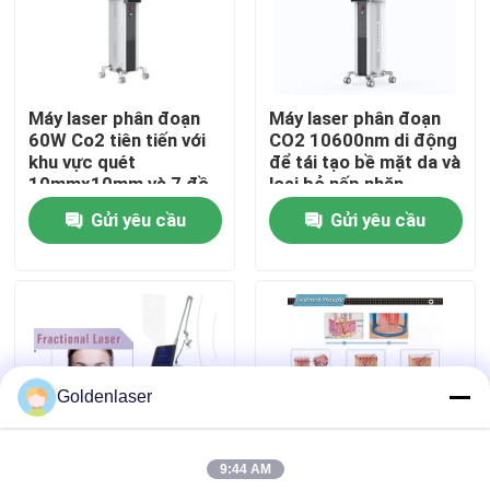
Hướng dẫn VR
Máy laser phân đoạn
Máy laser phân đoạn
Về chúng tôi
60W Co2 tiên tiến với
CO2 10600nm di động
khu vực quét
để tái tạo bề mặt da và
10mmx10mm và 7 đồ
loại bỏ nếp nhăn
Tham quan nhà máy
họa quét
Gửi yêu cầu
Gửi yêu cầu
Kiểm soát chất lượng
Liên hệ chúng tôi
Goldenlaser
Tin tức
9:44 AM
Yêu cầu báo giá